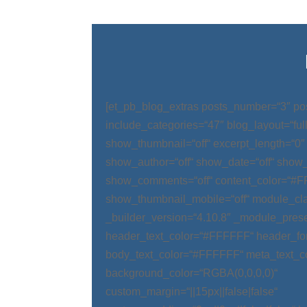
[et_pb_blog_extras posts_number=“3″ po
include_categories=“47″ blog_layout=“ful
show_thumbnail=“off“ excerpt_length=“0″
show_author=“off“ show_date=“off“ show_
show_comments=“off“ content_color=“#
show_thumbnail_mobile=“off“ module_cla
_builder_version=“4.10.8″ _module_prese
header_text_color=“#FFFFFF“ header_fo
body_text_color=“#FFFFFF“ meta_text_c
background_color=“RGBA(0,0,0,0)“
custom_margin=“||15px||false|false“