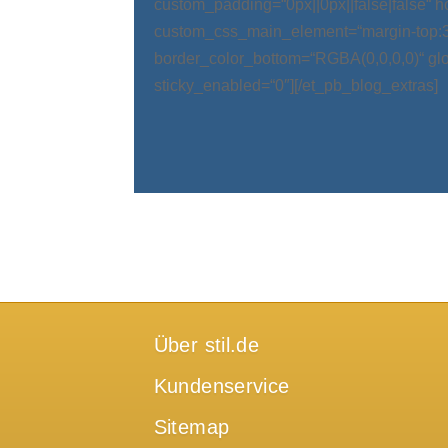
custom_padding=“0px||0px||false|false“ 
custom_css_main_element=“margin-top:
border_color_bottom=“RGBA(0,0,0,0)“ glo
sticky_enabled=“0″][/et_pb_blog_extras]
Über stil.de
Kundenservice
Sitemap