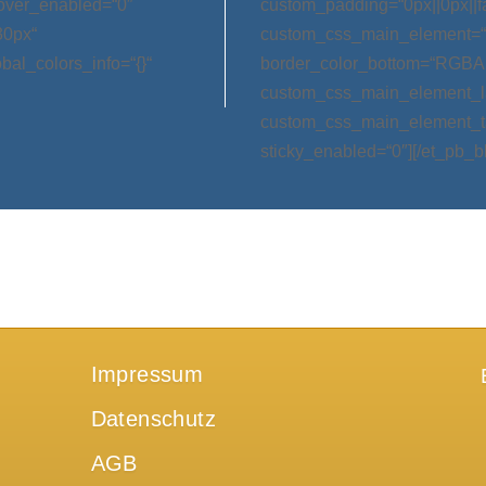
hover_enabled=“0″
custom_padding=“0px||0px||f
30px“
custom_css_main_element=“m
bal_colors_info=“{}“
border_color_bottom=“RGBA(0,
custom_css_main_element_las
custom_css_main_element_ta
sticky_enabled=“0″][/et_pb_b
Impressum
Datenschutz
AGB