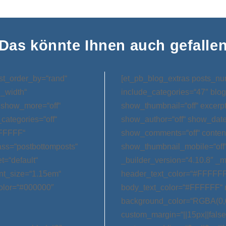
Das könnte Ihnen auch gefalle
st_order_by=“rand“
[et_pb_blog_extras posts_nu
l_width“
include_categories=“47″ blog
 show_more=“off“
show_thumbnail=“off“ excerp
categories=“off“
show_author=“off“ show_date=
FFFFFF“
show_comments=“off“ conten
ss=“postbottomposts“
show_thumbnail_mobile=“off
t=“default“
_builder_version=“4.10.8″ _m
nt_size=“1.15em“
header_text_color=“#FFFFFF
olor=“#000000″
body_text_color=“#FFFFFF“ 
background_color=“RGBA(0,0
custom_margin=“||15px||false|