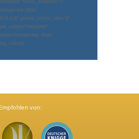
alse|false“ hover_enabled=“0″
argin-top:30px“
0,0,0)“ global_colors_info=“{}“
t_edited=“on|tablet“
blet=“margin-top:-30px“
log_extras]
Empfohlen von: