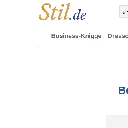
Business-Knigge
Dress
B