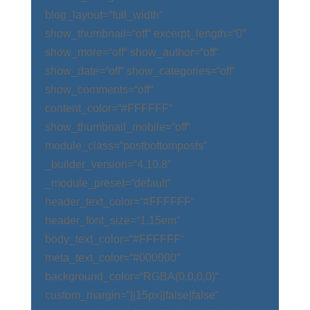
blog_layout=“full_width“
show_thumbnail=“off“ excerpt_length=“0″
show_more=“off“ show_author=“off“
show_date=“off“ show_categories=“off“
show_comments=“off“
content_color=“#FFFFFF“
show_thumbnail_mobile=“off“
module_class=“postbottomposts“
_builder_version=“4.10.8″
_module_preset=“default“
header_text_color=“#FFFFFF“
header_font_size=“1.15em“
body_text_color=“#FFFFFF“
meta_text_color=“#000000″
background_color=“RGBA(0,0,0,0)“
custom_margin=“||15px||false|false“