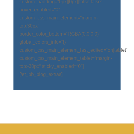
custom_padding=“0px||0px||false|false“
hover_enabled=“0″
custom_css_main_element=“margin-
top:30px“
border_color_bottom=“RGBA(0,0,0,0)“
global_colors_info=“{}“
custom_css_main_element_last_edited=“on|tablet“
custom_css_main_element_tablet=“margin-
top:-30px“ sticky_enabled=“0″]
[/et_pb_blog_extras]