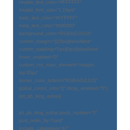
header_text_color=“#FFFFFF“
header_font_size=“1.15em“
body_text_color=“#FFFFFF“
meta_text_color=“#000000″
background_color=“RGBA(0,0,0,0)“
custom_margin=“||15px||false|false“
custom_padding=“0px||0px||false|false“
hover_enabled=“0″
custom_css_main_element=“margin-
top:30px“
border_color_bottom=“RGBA(0,0,0,0)“
global_colors_info=“{}“ sticky_enabled=“0″]
[/et_pb_blog_extras]
[et_pb_blog_extras posts_number=“3″
post_order_by=“rand“
include_categories=“47″