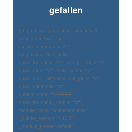
gefallen
[et_pb_blog_extras posts_number=“3″
post_order_by=“rand“
include_categories=“47″
blog_layout=“full_width“
show_thumbnail=“off“ excerpt_length=“0″
show_more=“off“ show_author=“off“
show_date=“off“ show_categories=“off“
show_comments=“off“
content_color=“#FFFFFF“
show_thumbnail_mobile=“off“
module_class=“postbottomposts“
_builder_version=“4.10.8″
_module_preset=“default“