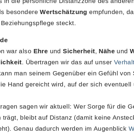
s in die persönliche Distanzzone des andere
als besondere
Wertschätzung
empfunden, da
 Beziehungspflege steckt.
nde
on war also
Ehre
und
Sicherheit
,
Nähe
und
W
lichkeit
. Übertragen wir das auf unser
Verhal
 kann man seinem Gegenüber ein Gefühl von 
ie Hand gereicht wird, auf der sich eventuell
tragen sagen wir aktuell: Wer Sorge für die 
rägt, bleibt auf Distanz (damit keine Anste
eht). Genau dadurch werden im Augenblick
W