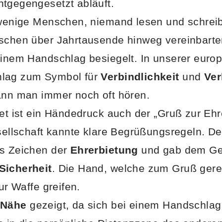
tgegengesetzt abläuft.
f wenige Menschen, niemand lesen und schrei
schen über Jahrtausende hinweg vereinbarten
einem Handschlag besiegelt. In unserer europ
hlag zum Symbol für
Verbindlichkeit
und
Ver
ann man immer noch oft hören.
tet ist ein Händedruck auch der „Gruß zur Ehr
esellschaft kannte klare Begrüßungsregeln. De
ls Zeichen der
Ehrerbietung
und gab dem Ge
Sicherheit
. Die Hand, welche zum Gruß gere
zur Waffe greifen.
Nähe
gezeigt, da sich bei einem Handschla