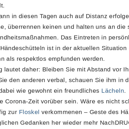
t.
kann in diesen Tagen auch auf Distanz erfol
, überrennen keinen und halten uns an die s
dheitsmaßnahmen. Das Eintreten in persön
ändeschütteln ist in der aktuellen Situation
n als respektlos empfunden werden.
 lautet daher: Bleiben Sie mit Abstand vor 
ie den anderen verbal, schauen Sie ihm in 
dabei wie gewohnt ein freundliches
Lächeln
.
e Corona-Zeit vorüber sein. Wäre es nicht s
fig zur
Floskel
verkommenen – Geste des Hä
glichen Gedanken her wieder mehr NachDRU