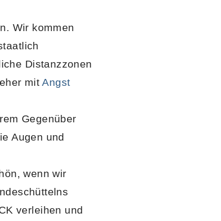
gen. Wir kommen
taatlich
liche Distanzzonen
 eher mit
Angst
Ihrem Gegenüber
die Augen und
chön, wenn wir
ndeschüttelns
CK verleihen und