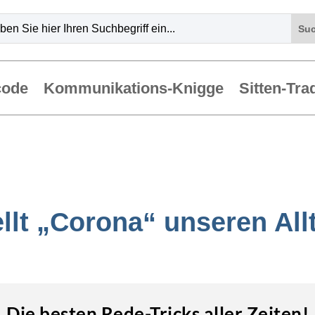
code
Kommunikations-Knigge
Sitten-Tra
llt „Corona“ unseren All