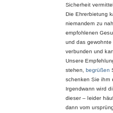
Sicherheit vermittel
Die Ehrerbietung 
niemandem zu nahe
empfohlenen Gesun
und das gewohnte H
verbunden und kan
Unsere Empfehlung
stehen,
begrüßen
S
schenken Sie ihm 
Irgendwann wird di
dieser – leider häu
dann vom ursprün