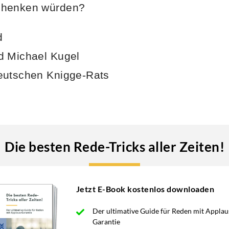
chenken würden?
d
d Michael Kugel
eutschen Knigge-Rats