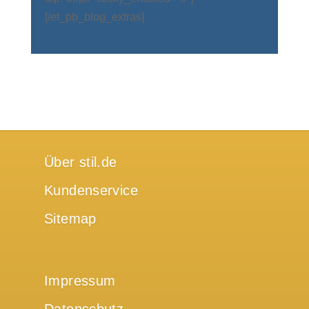
[/et_pb_blog_extras]
Über stil.de
Kundenservice
Sitemap
Impressum