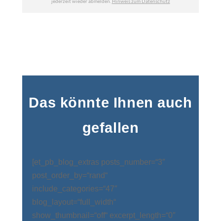
Das könnte Ihnen auch
gefallen
[et_pb_blog_extras posts_number=“3″
post_order_by=“rand“
include_categories=“47″
blog_layout=“full_width“
show_thumbnail=“off“ excerpt_length=“0″