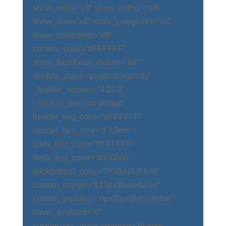
show_more=“off“ show_author=“off“
show_date=“off“ show_categories=“off“
show_comments=“off“
content_color=“#FFFFFF“
show_thumbnail_mobile=“off“
module_class=“postbottomposts“
_builder_version=“4.10.8″
_module_preset=“default“
header_text_color=“#FFFFFF“
header_font_size=“1.15em“
body_text_color=“#FFFFFF“
meta_text_color=“#000000″
background_color=“RGBA(0,0,0,0)“
custom_margin=“||15px||false|false“
custom_padding=“0px||0px||false|false“
hover_enabled=“0″
custom_css_main_element=“margin-