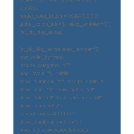
top:30px“
border_color_bottom=“RGBA(0,0,0,0)“
global_colors_info=“{}“ sticky_enabled=“0″]
[/et_pb_blog_extras]
[et_pb_blog_extras posts_number=“3″
post_order_by=“rand“
include_categories=“47″
blog_layout=“full_width“
show_thumbnail=“off“ excerpt_length=“0″
show_more=“off“ show_author=“off“
show_date=“off“ show_categories=“off“
show_comments=“off“
content_color=“#FFFFFF“
show_thumbnail_mobile=“off“
module_class=“postbottomposts“