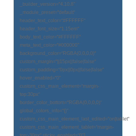
_builder_version=“4.10.8″
_module_preset=“default“
header_text_color=“#FFFFFF“
header_font_size=“1.15em“
body_text_color=“#FFFFFF“
meta_text_color=“#000000″
background_color=“RGBA(0,0,0,0)“
custom_margin=“||15px||false|false“
custom_padding=“0px||0px||false|false“
hover_enabled=“0″
custom_css_main_element=“margin-
top:30px“
border_color_bottom=“RGBA(0,0,0,0)“
global_colors_info=“{}“
custom_css_main_element_last_edited=“on|tablet“
custom_css_main_element_tablet=“margin-
top:-30px“ sticky_enabled=“0″]