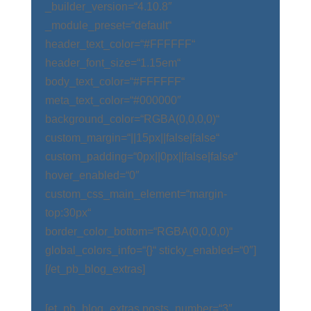
_builder_version=“4.10.8″
_module_preset=“default“
header_text_color=“#FFFFFF“
header_font_size=“1.15em“
body_text_color=“#FFFFFF“
meta_text_color=“#000000″
background_color=“RGBA(0,0,0,0)“
custom_margin=“||15px||false|false“
custom_padding=“0px||0px||false|false“
hover_enabled=“0″
custom_css_main_element=“margin-
top:30px“
border_color_bottom=“RGBA(0,0,0,0)“
global_colors_info=“{}“ sticky_enabled=“0″]
[/et_pb_blog_extras]
[et_pb_blog_extras posts_number=“3″