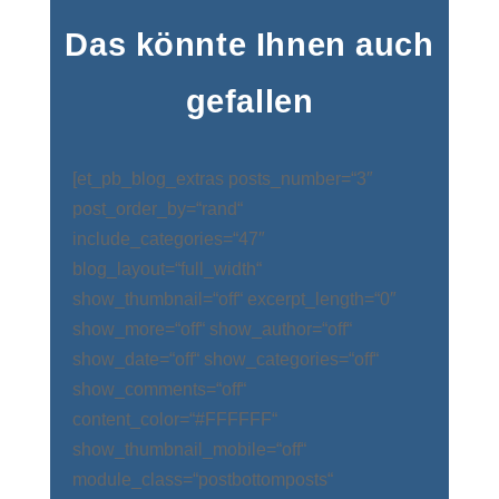
Das könnte Ihnen auch
gefallen
[et_pb_blog_extras posts_number=“3″
post_order_by=“rand“
include_categories=“47″
blog_layout=“full_width“
show_thumbnail=“off“ excerpt_length=“0″
show_more=“off“ show_author=“off“
show_date=“off“ show_categories=“off“
show_comments=“off“
content_color=“#FFFFFF“
show_thumbnail_mobile=“off“
module_class=“postbottomposts“