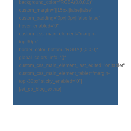
background_color=“RGBA(0,0,0,0)“
custom_margin=“||15px||false|false“
custom_padding=“0px||0px||false|false“
hover_enabled=“0″
custom_css_main_element=“margin-
top:30px“
border_color_bottom=“RGBA(0,0,0,0)“
global_colors_info=“{}“
custom_css_main_element_last_edited=“on|tablet“
custom_css_main_element_tablet=“margin-
top:-30px“ sticky_enabled=“0″]
[/et_pb_blog_extras]