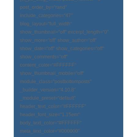
post_order_by=“rand“
include_categories=“47″
blog_layout=“full_width“
show_thumbnail=“off“ excerpt_length=“0″
show_more=“off“ show_author=“off“
show_date=“off“ show_categories=“off“
show_comments=“off“
content_color=“#FFFFFF“
show_thumbnail_mobile=“off“
module_class=“postbottomposts“
_builder_version=“4.10.8″
_module_preset=“default“
header_text_color=“#FFFFFF“
header_font_size=“1.15em“
body_text_color=“#FFFFFF“
meta_text_color=“#000000″