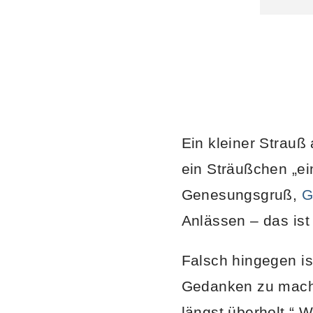
Ein kleiner Strauß
ein Sträußchen „ein
Genesungsgruß,
G
Anlässen – das ist 
Falsch hingegen is
Gedanken zu mache
längst überholt.“ W