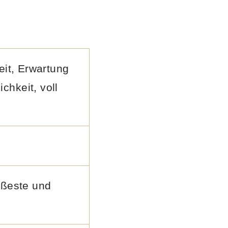
eit, Erwartung
chkeit, voll
üßeste und