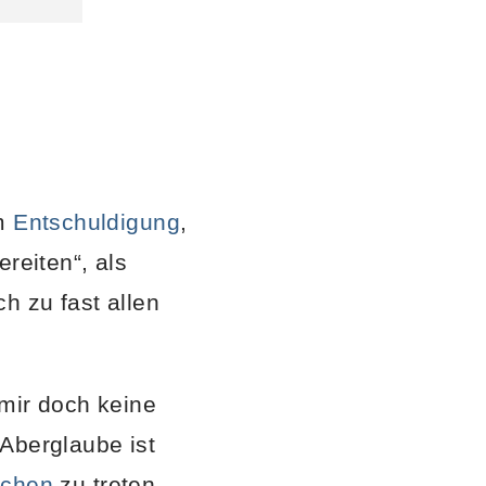
um
Entschuldigung
,
reiten“, als
 zu fast allen
 mir doch keine
Aberglaube ist
fchen
zu treten,