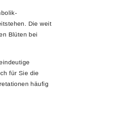
bolik-
tstehen. Die weit
en Blüten bei
eindeutige
h für Sie die
retationen häufig