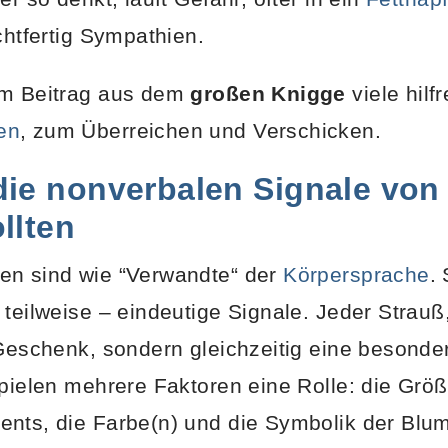
chtfertig Sympathien.
em Beitrag aus dem
großen Knigge
viele hilf
en
, zum Überreichen und Verschicken.
die nonverbalen Signale vo
llten
en sind wie “Verwandte“ der
Körpersprache
.
 teilweise – eindeutige Signale. Jeder Strau
 Geschenk, sondern gleichzeitig eine besonder
spielen mehrere Faktoren eine Rolle: die Gr
ents, die Farbe(n) und die Symbolik der Blu