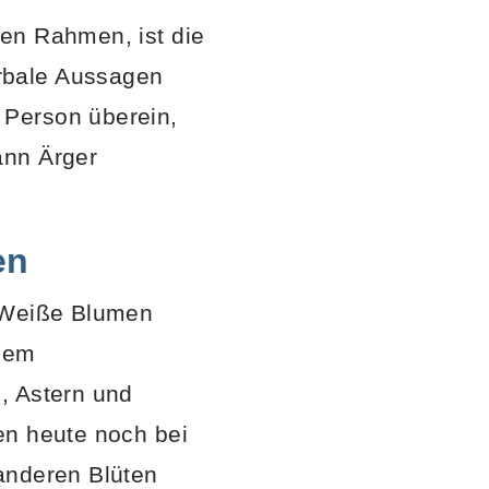
en Rahmen, ist die
rbale Aussagen
 Person überein,
ann Ärger
en
 “Weiße Blumen
esem
, Astern und
en heute noch bei
anderen Blüten