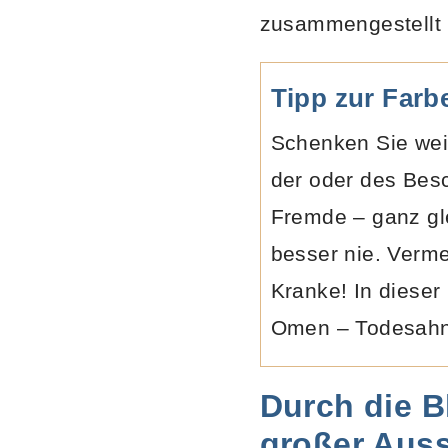
zusammengestellt 
Tipp zur Farb
Schenken Sie wei
der oder des Bes
Fremde – ganz gle
besser nie. Verm
Kranke! In dieser
Omen – Todesahn
Durch die 
großer Auss