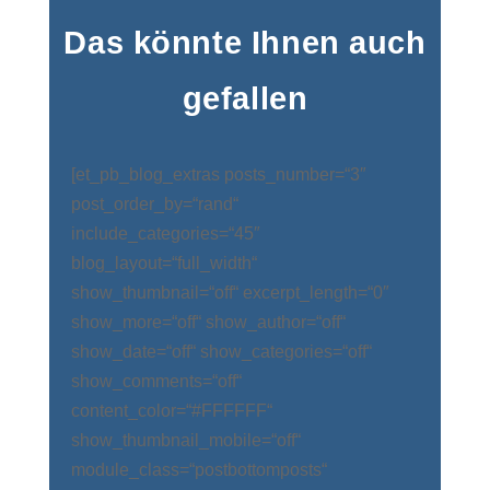
Das könnte Ihnen auch
gefallen
[et_pb_blog_extras posts_number=“3″
post_order_by=“rand“
include_categories=“45″
blog_layout=“full_width“
show_thumbnail=“off“ excerpt_length=“0″
show_more=“off“ show_author=“off“
show_date=“off“ show_categories=“off“
show_comments=“off“
content_color=“#FFFFFF“
show_thumbnail_mobile=“off“
module_class=“postbottomposts“