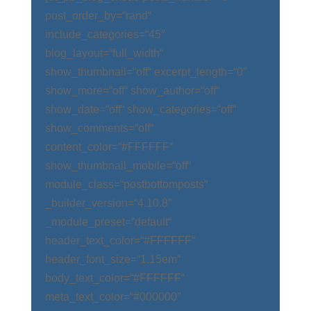
post_order_by=“rand“
include_categories=“45″
blog_layout=“full_width“
show_thumbnail=“off“ excerpt_length=“0″
show_more=“off“ show_author=“off“
show_date=“off“ show_categories=“off“
show_comments=“off“
content_color=“#FFFFFF“
show_thumbnail_mobile=“off“
module_class=“postbottomposts“
_builder_version=“4.10.8″
_module_preset=“default“
header_text_color=“#FFFFFF“
header_font_size=“1.15em“
body_text_color=“#FFFFFF“
meta_text_color=“#000000″