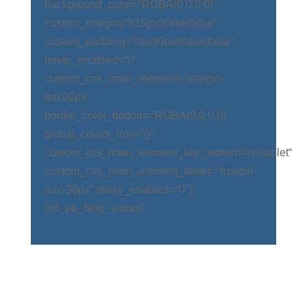
background_color=“RGBA(0,0,0,0)“
custom_margin=“||15px||false|false“
custom_padding=“0px||0px||false|false“
hover_enabled=“0″
custom_css_main_element=“margin-
top:30px“
border_color_bottom=“RGBA(0,0,0,0)“
global_colors_info=“{}“
custom_css_main_element_last_edited=“on|tablet“
custom_css_main_element_tablet=“margin-
top:-30px“ sticky_enabled=“0″]
[/et_pb_blog_extras]