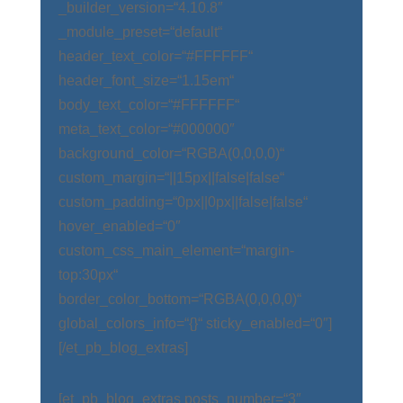
_builder_version=“4.10.8″
_module_preset=“default“
header_text_color=“#FFFFFF“
header_font_size=“1.15em“
body_text_color=“#FFFFFF“
meta_text_color=“#000000″
background_color=“RGBA(0,0,0,0)“
custom_margin=“||15px||false|false“
custom_padding=“0px||0px||false|false“
hover_enabled=“0″
custom_css_main_element=“margin-
top:30px“
border_color_bottom=“RGBA(0,0,0,0)“
global_colors_info=“{}“ sticky_enabled=“0″]
[/et_pb_blog_extras]
[et_pb_blog_extras posts_number=“3″