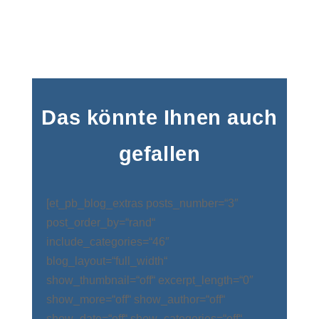
Das könnte Ihnen auch
gefallen
[et_pb_blog_extras posts_number=“3″
post_order_by=“rand“
include_categories=“46″
blog_layout=“full_width“
show_thumbnail=“off“ excerpt_length=“0″
show_more=“off“ show_author=“off“
show_date=“off“ show_categories=“off“