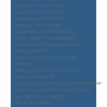
header_text_color=“#FFFFFF“
header_font_size=“1.15em“
body_text_color=“#FFFFFF“
meta_text_color=“#000000″
background_color=“RGBA(0,0,0,0)“
custom_margin=“||15px||false|false“
custom_padding=“0px||0px||false|false“
hover_enabled=“0″
custom_css_main_element=“margin-
top:30px“
border_color_bottom=“RGBA(0,0,0,0)“
global_colors_info=“{}“
custom_css_main_element_last_edited=“on|tablet“
custom_css_main_element_tablet=“margin-
top:-30px“ sticky_enabled=“0″]
[/et_pb_blog_extras]