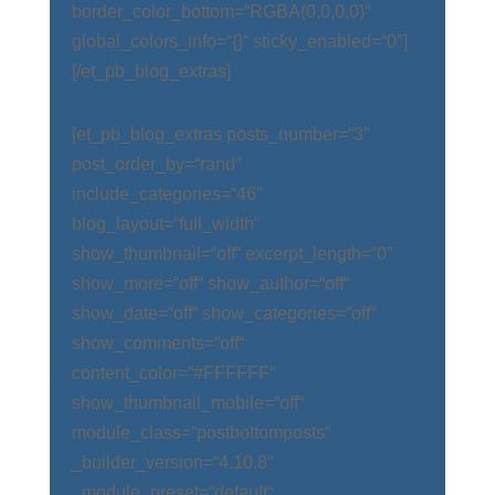
border_color_bottom=“RGBA(0,0,0,0)“
global_colors_info=“{}“ sticky_enabled=“0″]
[/et_pb_blog_extras]
[et_pb_blog_extras posts_number=“3″
post_order_by=“rand“
include_categories=“46″
blog_layout=“full_width“
show_thumbnail=“off“ excerpt_length=“0″
show_more=“off“ show_author=“off“
show_date=“off“ show_categories=“off“
show_comments=“off“
content_color=“#FFFFFF“
show_thumbnail_mobile=“off“
module_class=“postbottomposts“
_builder_version=“4.10.8″
_module_preset=“default“