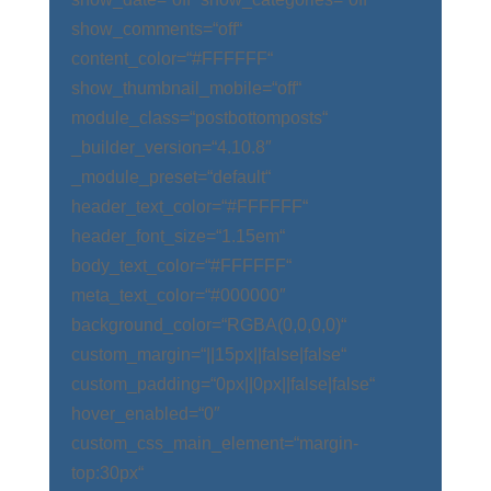
show_comments=“off“
content_color=“#FFFFFF“
show_thumbnail_mobile=“off“
module_class=“postbottomposts“
_builder_version=“4.10.8″
_module_preset=“default“
header_text_color=“#FFFFFF“
header_font_size=“1.15em“
body_text_color=“#FFFFFF“
meta_text_color=“#000000″
background_color=“RGBA(0,0,0,0)“
custom_margin=“||15px||false|false“
custom_padding=“0px||0px||false|false“
hover_enabled=“0″
custom_css_main_element=“margin-
top:30px“