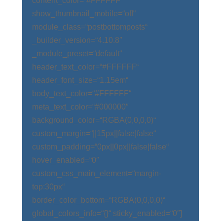
content_color=“#FFFFFF“
show_thumbnail_mobile=“off“
module_class=“postbottomposts“
_builder_version=“4.10.8″
_module_preset=“default“
header_text_color=“#FFFFFF“
header_font_size=“1.15em“
body_text_color=“#FFFFFF“
meta_text_color=“#000000″
background_color=“RGBA(0,0,0,0)“
custom_margin=“||15px||false|false“
custom_padding=“0px||0px||false|false“
hover_enabled=“0″
custom_css_main_element=“margin-
top:30px“
border_color_bottom=“RGBA(0,0,0,0)“
global_colors_info=“{}“ sticky_enabled=“0″]