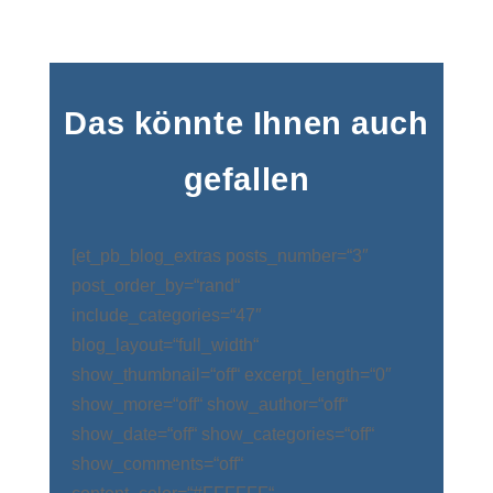
Das könnte Ihnen auch
gefallen
[et_pb_blog_extras posts_number=“3″
post_order_by=“rand“
include_categories=“47″
blog_layout=“full_width“
show_thumbnail=“off“ excerpt_length=“0″
show_more=“off“ show_author=“off“
show_date=“off“ show_categories=“off“
show_comments=“off“