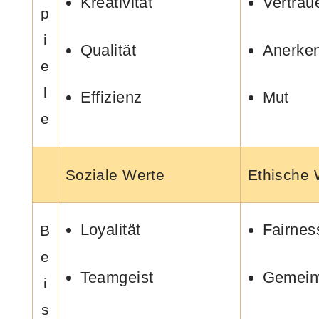
Kreativität
Vertrau
p
i
Qualität
Anerke
e
l
Effizienz
Mut
e
Soziale Werte
Ethische 
Loyalität
Fairnes
B
e
Teamgeist
Gemein
i
s