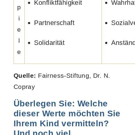
Konfliktfähigkeit
Wahrhaf
p
i
Partnerschaft
Sozialve
e
l
Solidarität
Anständ
e
Quelle:
Fairness-Stiftung, Dr. N.
Copray
Überlegen Sie: Welche
dieser Werte möchten Sie
Ihrem Kind vermitteln?
Und noch viel